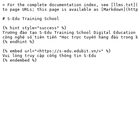
> For the complete documentation index, see [llms.txt](
to page URLs; this page is available as [Markdown](http
# S-Edu Training School

{% hint style="success" %}

Trường đào tạo S-Edu Training School Digital Education 
công nghệ số tiên tiến "Học trực tuyến hàng đầu trong k
{% endhint %}

{% embed url="<https://s-edu.edubit.vn/>" %}

Vui lòng truy cập cổng thông tin S-Edu
