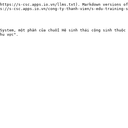
https://s-csc.apps.io.vn/llms.txt). Markdown versions of
s://s-csc.apps.io.vn/cong-ty-thanh-vien/s-edu-training-s
System, một phần của chuỗi Hệ sinh thái cộng sinh thuộc 
hu vực".
